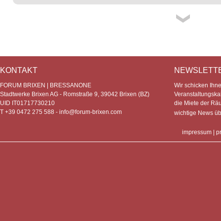
KONTAKT
NEWSLETT
FORUM BRIXEN | BRESSANONE
Wir schicken Ihn
Stadtwerke Brixen AG - Romstraße 9, 39042 Brixen (BZ)
Veranstaltungska
UID IT01717730210
die Miete der Rä
T +39 0472 275 588 -
info@forum-brixen.com
wichtige News ü
impressum
|
p