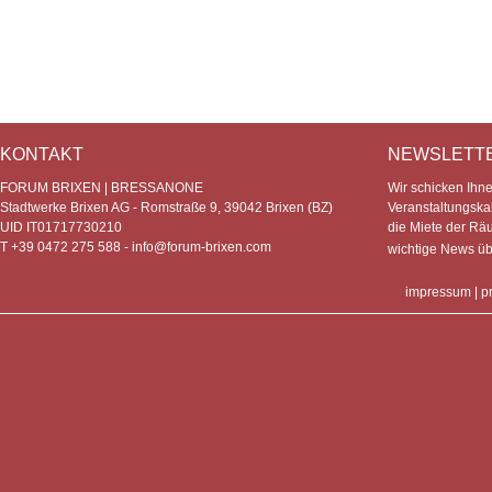
KONTAKT
NEWSLETT
FORUM BRIXEN | BRESSANONE
Wir schicken Ihn
Stadtwerke Brixen AG - Romstraße 9, 39042 Brixen (BZ)
Veranstaltungska
UID IT01717730210
die Miete der Rä
T +39 0472 275 588 -
info@forum-brixen.com
wichtige News ü
impressum
|
p