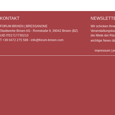
KONTAKT
NEWSLETT
FORUM BRIXEN | BRESSANONE
Wir schicken Ihn
Stadtwerke Brixen AG - Romstraße 9, 39042 Brixen (BZ)
Veranstaltungska
UID IT01717730210
die Miete der Rä
T +39 0472 275 588 -
info@forum-brixen.com
wichtige News ü
impressum
|
p