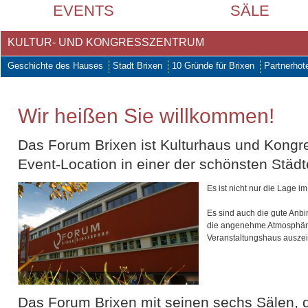
EVENTS
SÄLE
KULTUR- UND KONGRESSZENTRUM
Geschichte des Hauses
Stadt Brixen
10 Gründe für Brixen
Partnerhot
Wir heißen Sie willkommen!
Das Forum Brixen ist Kulturhaus und Kongr
Event-Location in einer der schönsten Städte
Es ist nicht nur die Lage i
Es sind auch die gute Anb
die angenehme Atmosphäre 
Veranstaltungshaus ausze
Das Forum Brixen mit seinen sechs Sälen, d