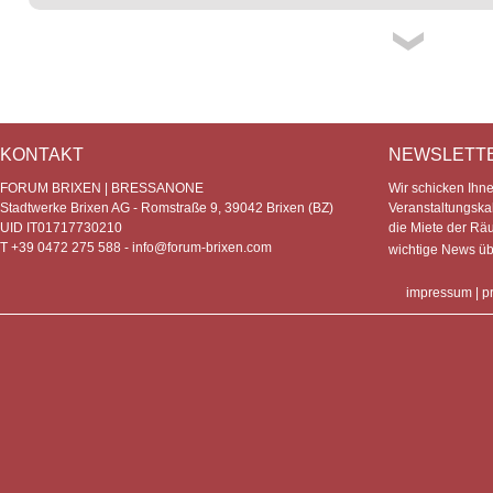
KONTAKT
NEWSLETT
FORUM BRIXEN | BRESSANONE
Wir schicken Ihn
Stadtwerke Brixen AG - Romstraße 9, 39042 Brixen (BZ)
Veranstaltungska
UID IT01717730210
die Miete der Rä
T +39 0472 275 588 -
info@forum-brixen.com
wichtige News ü
impressum
|
p