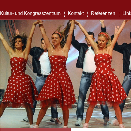
Kultur- und Kongresszentrum
Kontakt
Referenzen
Lin