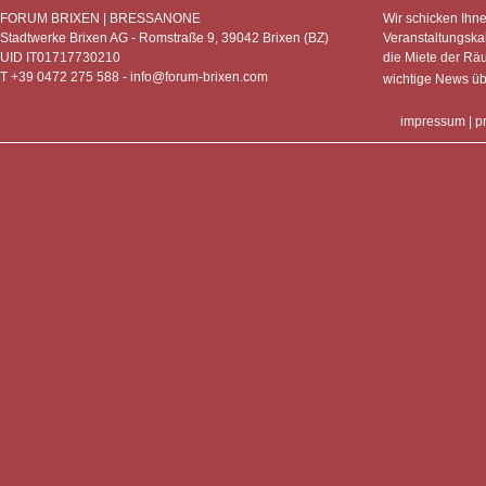
FORUM BRIXEN | BRESSANONE
Wir schicken Ihn
Stadtwerke Brixen AG - Romstraße 9, 39042 Brixen (BZ)
Veranstaltungska
UID IT01717730210
die Miete der Rä
T +39 0472 275 588 -
info@forum-brixen.com
wichtige News ü
impressum
|
p