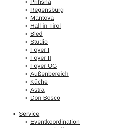
Prihsna
Regensburg
Mantova
Hall in Tirol
Bled
Studio
Foyer I
Foyer II
Foyer OG
Außenbereich
Küche
Astra
Don Bosco
Service
Eventkoordination