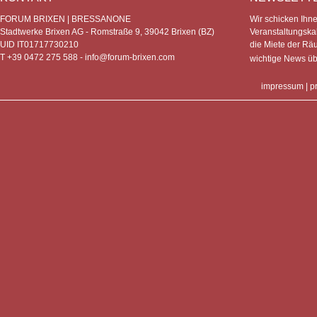
FORUM BRIXEN | BRESSANONE
Wir schicken Ihn
Stadtwerke Brixen AG - Romstraße 9, 39042 Brixen (BZ)
Veranstaltungska
UID IT01717730210
die Miete der Rä
T +39 0472 275 588 -
info@forum-brixen.com
wichtige News ü
impressum
|
p