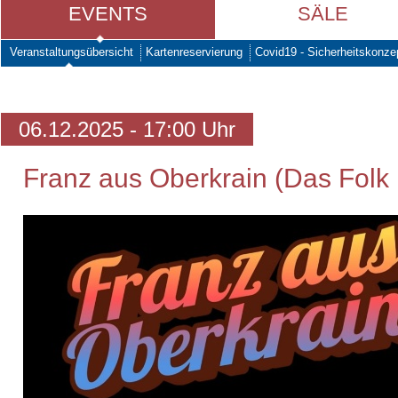
EVENTS
SÄLE
Veranstaltungsübersicht
Kartenreservierung
Covid19 - Sicherheitskonze
06.12.2025 - 17:00 Uhr
Franz aus Oberkrain (Das Folk 