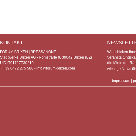
KONTAKT
NEWSLETT
FORUM BRIXEN | BRESSANONE
Wir schicken Ihn
Stadtwerke Brixen AG - Romstraße 9, 39042 Brixen (BZ)
Veranstaltungska
UID IT01717730210
die Miete der Rä
T +39 0472 275 588 -
info@forum-brixen.com
wichtige News ü
impressum
|
p