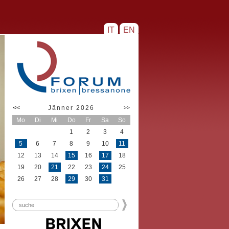
IT
EN
<<
Jänner 2026
>>
Mo
Di
Mi
Do
Fr
Sa
So
1
2
3
4
5
6
7
8
9
10
11
12
13
14
15
16
17
18
19
20
21
22
23
24
25
26
27
28
29
30
31