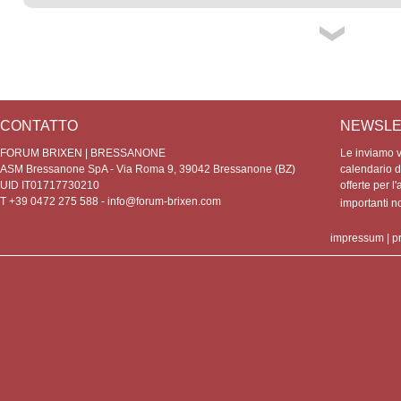
CONTATTO
NEWSLE
FORUM BRIXEN | BRESSANONE
Le inviamo vo
ASM Bressanone SpA - Via Roma 9, 39042 Bressanone (BZ)
calendario de
UID IT01717730210
offerte per l'
T +39 0472 275 588 -
info@forum-brixen.com
importanti 
impressum
|
p