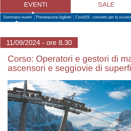
EVENTI
SALE
Sommario eventi
Prenotazione biglietti
Covid19 - concetto per la sicure
11/09/2024 - ore 8.30
Corso: Operatori e gestori di m
ascensori e seggiovie di superf