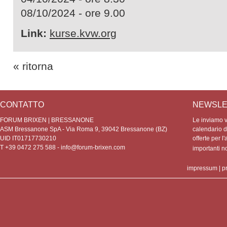
08/10/2024 - ore 9.00
Link:
kurse.kvw.org
« ritorna
CONTATTO
NEWSLE
FORUM BRIXEN | BRESSANONE
Le inviamo vo
ASM Bressanone SpA - Via Roma 9, 39042 Bressanone (BZ)
calendario de
UID IT01717730210
offerte per l'
T +39 0472 275 588 -
info@forum-brixen.com
importanti 
impressum
|
p