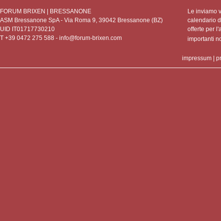
FORUM BRIXEN | BRESSANONE
Le inviamo vo
ASM Bressanone SpA - Via Roma 9, 39042 Bressanone (BZ)
calendario de
UID IT01717730210
offerte per l'
T +39 0472 275 588 -
info@forum-brixen.com
importanti 
impressum
|
p