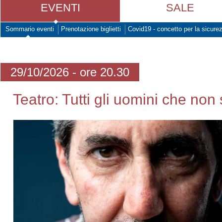
EVENTI
SALE
Sommario eventi
Prenotazione biglietti
Covid19 - concetto per la sicure
29/10/2026 - ore 20.30
Teatro: Tutti gli uomini che non