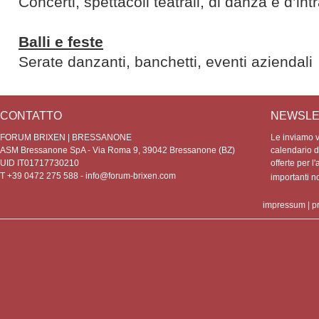
Concerti, spettacoli teatrali, di danza e d’in
Balli e feste
Serate danzanti, banchetti, eventi aziendali
CONTATTO
NEWSLE
FORUM BRIXEN | BRESSANONE
Le inviamo vo
ASM Bressanone SpA - Via Roma 9, 39042 Bressanone (BZ)
calendario de
UID IT01717730210
offerte per l'
T +39 0472 275 588 -
info@forum-brixen.com
importanti 
impressum
|
p