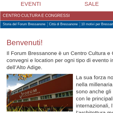
EVENTI
SALE
CENTRO CULTURA E CONGRESSI
Storia del Forum Bressanone
Città di Bressanone
10 motivi per Bressa
Benvenuti!
Il Forum Bressanone è un Centro Cultura e 
convegni e location per ogni tipo di evento in
dell’Alto Adige.
La sua forza no
nella millenari
sono anche gli 
con le principali
internazionali,
l’architettura 