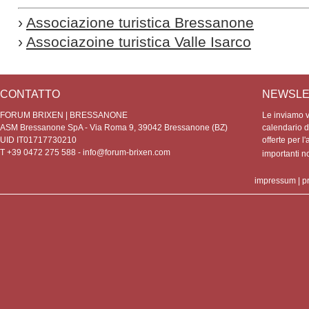
›
Associazione turistica Bressanone
›
Associazoine turistica Valle Isarco
CONTATTO
NEWSLE
FORUM BRIXEN | BRESSANONE
Le inviamo vo
ASM Bressanone SpA - Via Roma 9, 39042 Bressanone (BZ)
calendario de
UID IT01717730210
offerte per l'
T +39 0472 275 588 -
info@forum-brixen.com
importanti 
impressum
|
p