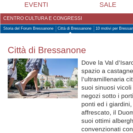
EVENTI
SALE
CENTRO CULTURA E CONGRESSI
Storia del Forum Bressanone
Città di Bressanone
10 motivi per Bressa
Città di Bressanone
Dove la Val d’Isar
spazio a castagneti
l’ultramillenaria c
suoi sinuosi vicoli 
negozi sotto i port
ponti ed i giardini,
affrescato, il Duo
suoi ottimi albergh
convenzionati con