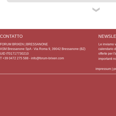
CONTATTO
NEWSLE
FORUM BRIXEN | BRESSANONE
Le inviamo vo
ASM Bressanone SpA - Via Roma 9, 39042 Bressanone (BZ)
calendario de
UID IT01717730210
offerte per l'
T +39 0472 275 588 -
info@forum-brixen.com
importanti 
impressum
|
p