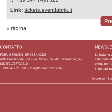
Link:
tickets.eventfabrik.it
Pre
« ritorna
CONTATTO
NEWSLE
FORUM BRIXEN | BRESSANONE
Le inviamo vo
ASM Bressanone SpA - Via Roma 9, 39042 Bressanone (BZ)
calendario de
UID IT01717730210
offerte per l'
T +39 0472 275 588 -
info@forum-brixen.com
importanti 
impressum
|
p