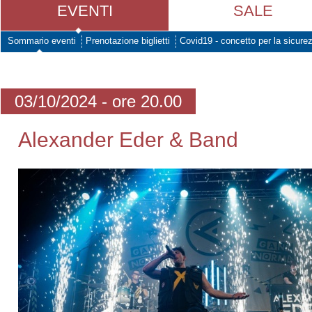
EVENTI
SALE
Sommario eventi
Prenotazione biglietti
Covid19 - concetto per la sicure
03/10/2024 - ore 20.00
Alexander Eder & Band