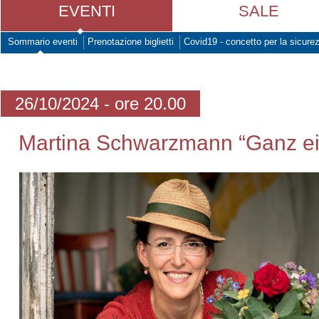
EVENTI
SALE
Sommario eventi
Prenotazione biglietti
Covid19 - concetto per la sicure
26/10/2024 - ore 20.00
Martina Schwarzmann “Ganz ei