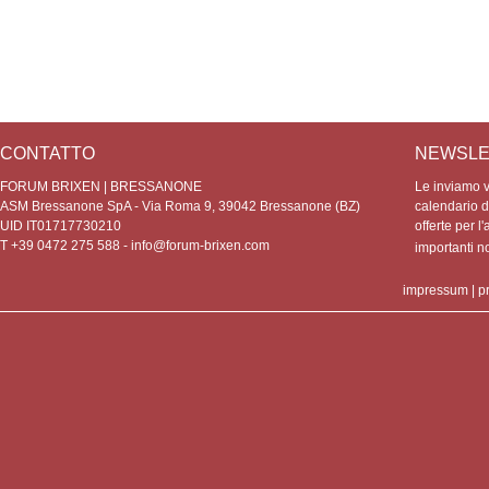
CONTATTO
NEWSLE
FORUM BRIXEN | BRESSANONE
Le inviamo vo
ASM Bressanone SpA - Via Roma 9, 39042 Bressanone (BZ)
calendario de
UID IT01717730210
offerte per l'
T +39 0472 275 588 -
info@forum-brixen.com
importanti 
impressum
|
p