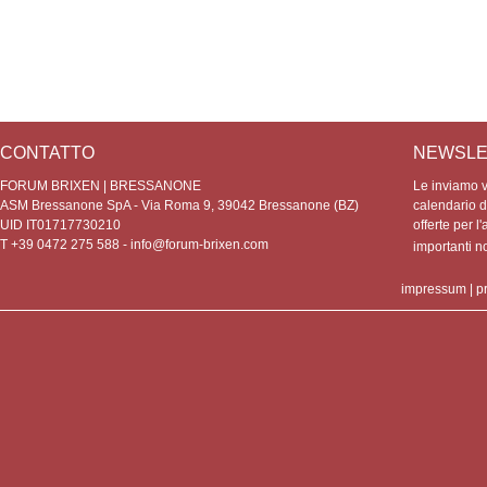
CONTATTO
NEWSLE
FORUM BRIXEN | BRESSANONE
Le inviamo vo
ASM Bressanone SpA - Via Roma 9, 39042 Bressanone (BZ)
calendario de
UID IT01717730210
offerte per l'
T +39 0472 275 588 -
info@forum-brixen.com
importanti 
impressum
|
p