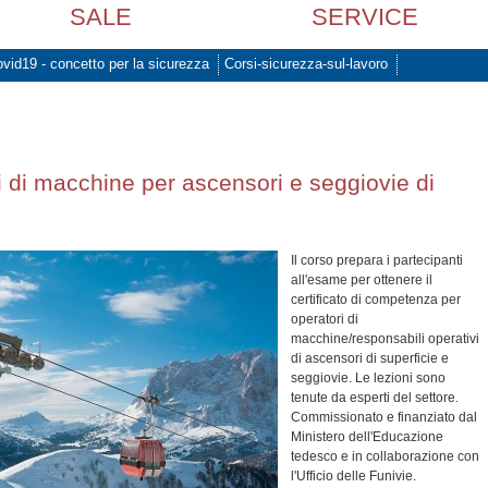
SALE
SERVICE
vid19 - concetto per la sicurezza
Corsi-sicurezza-sul-lavoro
i di macchine per ascensori e seggiovie di
Il corso prepara i partecipanti
all'esame per ottenere il
certificato di competenza per
operatori di
macchine/responsabili operativi
di ascensori di superficie e
seggiovie. Le lezioni sono
tenute da esperti del settore.
Commissionato e finanziato dal
Ministero dell'Educazione
tedesco e in collaborazione con
l'Ufficio delle Funivie.