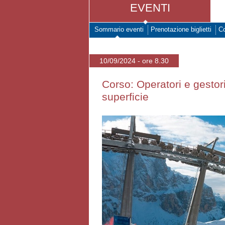
EVENTI
Sommario eventi
Prenotazione biglietti
Co
10/09/2024 - ore 8.30
Corso: Operatori e gestor
superficie