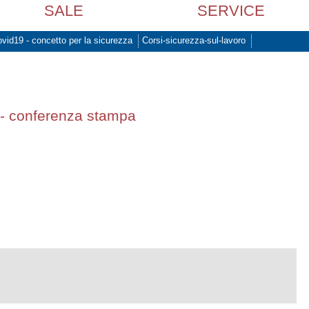
SALE
SERVICE
vid19 - concetto per la sicurezza
Corsi-sicurezza-sul-lavoro
o - conferenza stampa