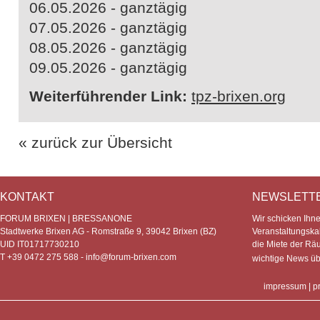
06.05.2026 - ganztägig
07.05.2026 - ganztägig
08.05.2026 - ganztägig
09.05.2026 - ganztägig
Weiterführender Link:
tpz-brixen.org
« zurück zur Übersicht
KONTAKT
NEWSLETT
FORUM BRIXEN | BRESSANONE
Wir schicken Ihn
Stadtwerke Brixen AG - Romstraße 9, 39042 Brixen (BZ)
Veranstaltungska
UID IT01717730210
die Miete der Rä
T +39 0472 275 588 -
info@forum-brixen.com
wichtige News ü
impressum
|
p