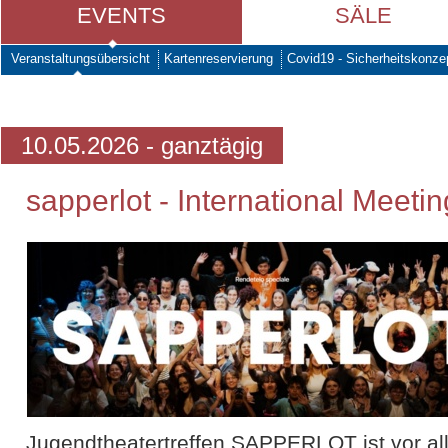
EVENTS
SÄLE
Veranstaltungsübersicht
Kartenreservierung
Covid19 - Sicherheitskonze
10.05.2026 - ganztägig
sapperlot - International Meetin
Jugendtheatertreffen SAPPERLOT ist vor all