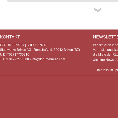
KONTAKT
NEWSLETT
FORUM BRIXEN | BRESSANONE
Wir schicken Ihn
Stadtwerke Brixen AG - Romstraße 9, 39042 Brixen (BZ)
Veranstaltungska
UID IT01717730210
die Miete der Rä
T +39 0472 275 588 -
info@forum-brixen.com
wichtige News ü
impressum
|
p