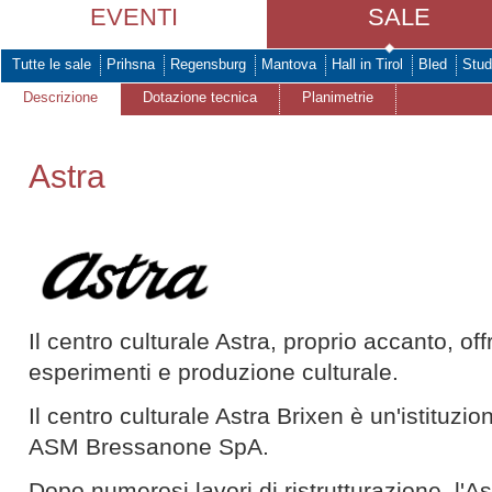
EVENTI
SALE
Tutte le sale
Prihsna
Regensburg
Mantova
Hall in Tirol
Bled
Stud
Descrizione
Dotazione tecnica
Planimetrie
Astra
Il centro culturale Astra, proprio accanto, off
esperimenti e produzione culturale.
Il centro culturale Astra Brixen è un'istituzi
ASM Bressanone SpA.
Dopo numerosi lavori di ristrutturazione, l'As