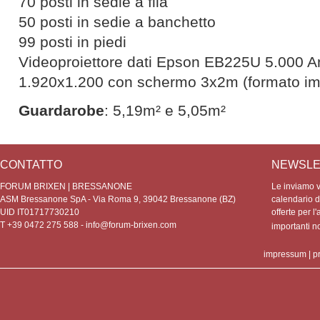
70 posti in sedie a fila
50 posti in sedie a banchetto
99 posti in piedi
Videoproiettore dati Epson EB225U 5.000
1.920x1.200 con schermo 3x2m (formato i
Guardarobe
: 5,19m² e 5,05m²
CONTATTO
NEWSLE
FORUM BRIXEN | BRESSANONE
Le inviamo vo
ASM Bressanone SpA - Via Roma 9, 39042 Bressanone (BZ)
calendario de
UID IT01717730210
offerte per l'
T +39 0472 275 588 -
info@forum-brixen.com
importanti 
impressum
|
p