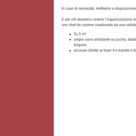
In caso di necessità, mettiamo a disposizione i 
E per chi desidera cedere l’organizzazione de
uno chef de cuisine coadiuvato da una valida 
51,5 m²
ampio vano antistante la cucina, dot
furgone.
accesso diretto al foyer II e tramite il f