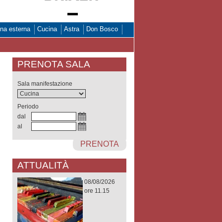
na esterna
Cucina
Astra
Don Bosco
PRENOTA SALA
Sala manifestazione
Periodo
dal
al
PRENOTA
ATTUALITÀ
08/08/2026
ore 11.15