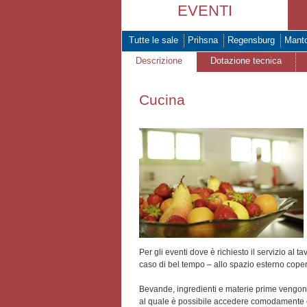
EVENTI
Tutte le sale
Prihsna
Regensburg
Mant
Descrizione
Dotazione tecnica
Cucina
Per gli eventi dove è richiesto il servizio al t
caso di bel tempo – allo spazio esterno coper
Bevande, ingredienti e materie prime vengono
al quale è possibile accedere comodamente c