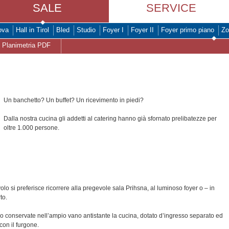
SALE
SERVICE
ova
Hall in Tirol
Bled
Studio
Foyer I
Foyer II
Foyer primo piano
Zo
Planimetria PDF
Un banchetto? Un buffet? Un ricevimento in piedi?
Dalla nostra cucina gli addetti al catering hanno già sfornato prelibatezze per
oltre 1.000 persone.
avolo si preferisce ricorrere alla pregevole sala Prihsna, al luminoso foyer o – in
to.
 conservate nell’ampio vano antistante la cucina, dotato d’ingresso separato ed
on il furgone.