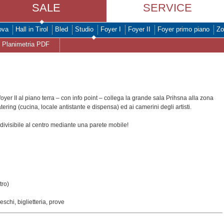
SALE
SERVICE
ova
Hall in Tirol
Bled
Studio
Foyer I
Foyer II
Foyer primo piano
Zo
Planimetria PDF
 foyer II al piano terra – con info point – collega la grande sala Prihsna alla zona
tering (cucina, locale antistante e dispensa) ed ai camerini degli artisti.
divisibile al centro mediante una parete mobile!
tro)
reschi, biglietteria, prove