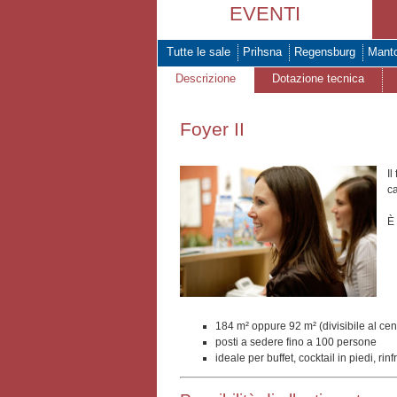
EVENTI
Tutte le sale
Prihsna
Regensburg
Mant
Descrizione
Dotazione tecnica
Foyer II
Il
ca
È 
184 m² oppure 92 m² (divisibile al cen
posti a sedere fino a 100 persone
ideale per buffet, cocktail in piedi, rinf