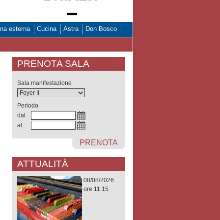
na esterna
Cucina
Astra
Don Bosco
PRENOTA SALA
Sala manifestazione
Periodo
dal
al
PRENOTA
ATTUALITÀ
08/08/2026
ore 11.15