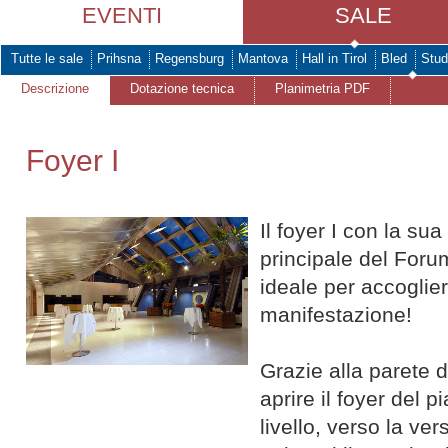
EVENTI
SALE
Tutte le sale
Prihsna
Regensburg
Mantova
Hall in Tirol
Bled
Stud
Descrizione
Dotazione tecnica
Planimetria PDF
Foyer I
Il foyer I con la sua
principale del Foru
ideale per accogliere
manifestazione!
Grazie alla parete d
aprire il foyer del p
livello, verso la ver