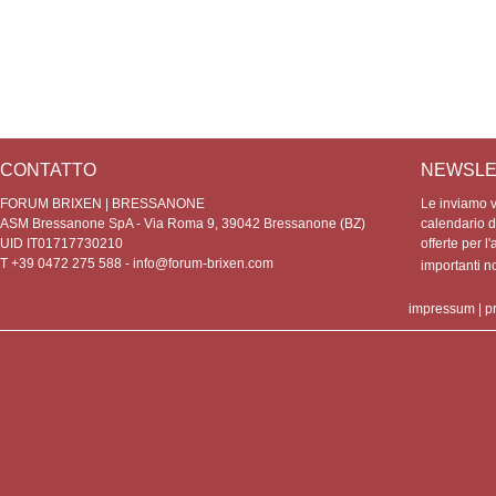
CONTATTO
NEWSLE
FORUM BRIXEN | BRESSANONE
Le inviamo vo
ASM Bressanone SpA - Via Roma 9, 39042 Bressanone (BZ)
calendario de
UID IT01717730210
offerte per l'
T +39 0472 275 588 -
info@forum-brixen.com
importanti 
impressum
|
p