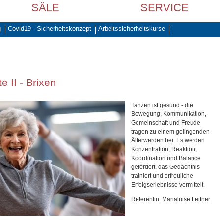
SÄLE
SERVICE
g
Covid19 - Sicherheitskonzept
Arbeitssicherheitskurse
 II - Brixen
Tanzen ist gesund - die
Bewegung, Kommunikation,
Gemeinschaft und Freude
tragen zu einem gelingenden
Älterwerden bei. Es werden
Konzentration, Reaktion,
Koordination und Balance
gefördert, das Gedächtnis
trainiert und erfreuliche
Erfolgserlebnisse vermittelt.
Referentin: Marialuise Leitner