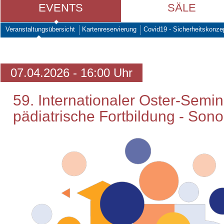
EVENTS
SÄLE
Veranstaltungsübersicht
Kartenreservierung
Covid19 - Sicherheitskonze
07.04.2026 - 16:00 Uhr
59. Internationaler Oster-Semi
pädiatrische Fortbildung - So