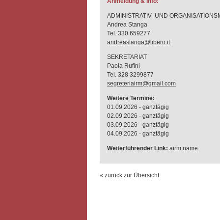
Anmeldung & Info:
ADMINISTRATIV- UND ORGANISATION
Andrea Stanga
Tel. 330 659277
andreastanga@libero.it
SEKRETARIAT
Paola Rufini
Tel. 328 3299877
segreteriairm@gmail.com
Weitere Termine:
01.09.2026 - ganztägig
02.09.2026 - ganztägig
03.09.2026 - ganztägig
04.09.2026 - ganztägig
Weiterführender Link:
airm.name
« zurück zur Übersicht