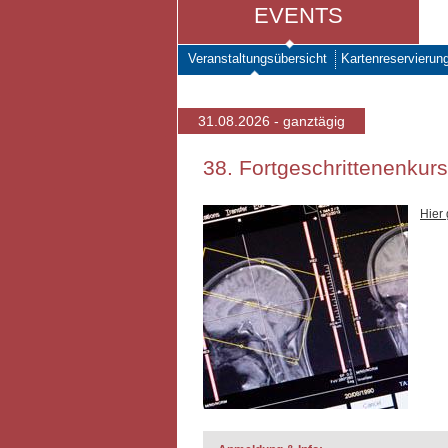
EVENTS
Veranstaltungsübersicht
Kartenreservierun
31.08.2026 - ganztägig
38. Fortgeschrittenenkur
Hier