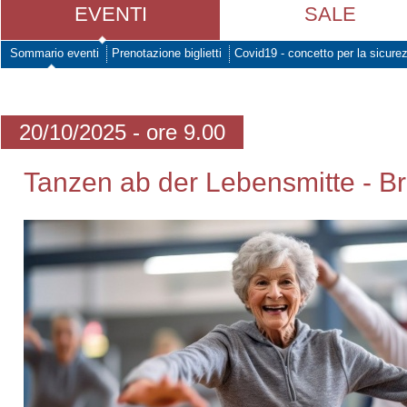
EVENTI
SALE
Sommario eventi
Prenotazione biglietti
Covid19 - concetto per la sicure
20/10/2025 - ore 9.00
Tanzen ab der Lebensmitte - Br