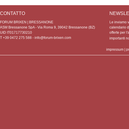
CONTATTO
NEWSLE
FORUM BRIXEN | BRESSANONE
Le inviamo vo
ASM Bressanone SpA - Via Roma 9, 39042 Bressanone (BZ)
calendario de
UID IT01717730210
offerte per l'
T +39 0472 275 588 -
info@forum-brixen.com
importanti 
impressum
|
p