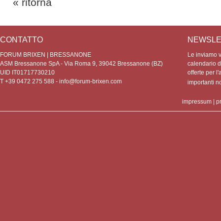
« ritorna
CONTATTO
NEWSLE
FORUM BRIXEN | BRESSANONE
Le inviamo vo
ASM Bressanone SpA - Via Roma 9, 39042 Bressanone (BZ)
calendario de
UID IT01717730210
offerte per l'
T +39 0472 275 588 -
info@forum-brixen.com
importanti 
impressum
|
p