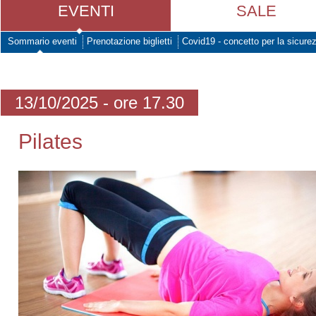
EVENTI
SALE
Sommario eventi
Prenotazione biglietti
Covid19 - concetto per la sicure
13/10/2025 - ore 17.30
Pilates