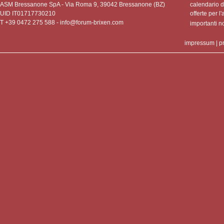
ASM Bressanone SpA - Via Roma 9, 39042 Bressanone (BZ)
calendario de
UID IT01717730210
offerte per l'
T +39 0472 275 588 -
info@forum-brixen.com
importanti 
impressum
|
p