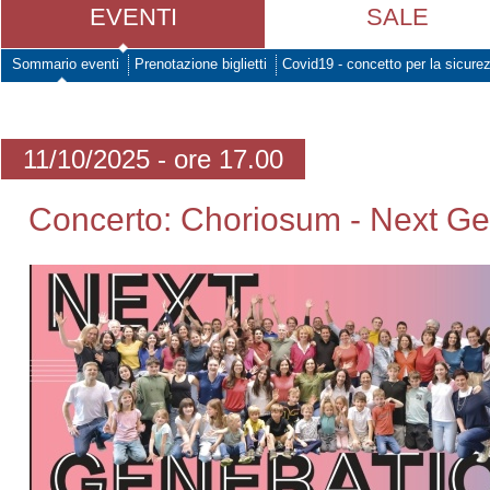
EVENTI
SALE
Sommario eventi
Prenotazione biglietti
Covid19 - concetto per la sicure
11/10/2025 - ore 17.00
Concerto: Choriosum - Next Ge