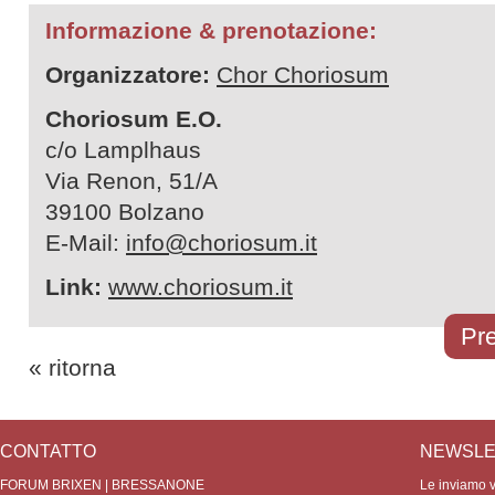
Informazione & prenotazione:
Organizzatore:
Chor Choriosum
Choriosum E.O.
c/o Lamplhaus
Via Renon, 51/A
39100 Bolzano
E-Mail:
info@choriosum.it
Link:
www.choriosum.it
Pre
« ritorna
CONTATTO
NEWSLE
FORUM BRIXEN | BRESSANONE
Le inviamo vo