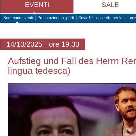
EVENTI
SALE
Sommario eventi
Prenotazione biglietti
Covid19 - concetto per la sicure
14/10/2025 - ore 19.30
Aufstieg und Fall des Herrn Re
lingua tedesca)