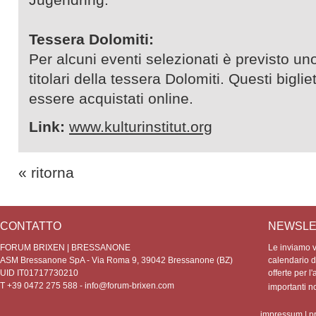
Tessera Dolomiti:
Per alcuni eventi selezionati è previsto uno
titolari della tessera Dolomiti. Questi bigli
essere acquistati online.
Link:
www.kulturinstitut.org
« ritorna
CONTATTO
NEWSLE
FORUM BRIXEN | BRESSANONE
Le inviamo vo
ASM Bressanone SpA - Via Roma 9, 39042 Bressanone (BZ)
calendario de
UID IT01717730210
offerte per l'
T +39 0472 275 588 -
info@forum-brixen.com
importanti 
impressum
|
p