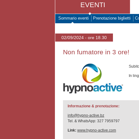
EVENTI
Sommario eventi
Prenotazione biglietti
Co
02/09/2024 - ore 18.30
Non fumatore in 3 ore!
Subito
In lin
Informazione & prenotazione:
info@hypno-active.bz
Tel. & WhatsApp: 327 7959797
Link:
www.hypno-active.com