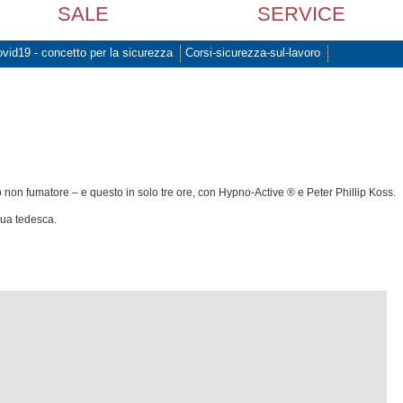
SALE
SERVICE
vid19 - concetto per la sicurezza
Corsi-sicurezza-sul-lavoro
 non fumatore – e questo in solo tre ore, con Hypno-Active ® e Peter Phillip Koss.
gua tedesca.