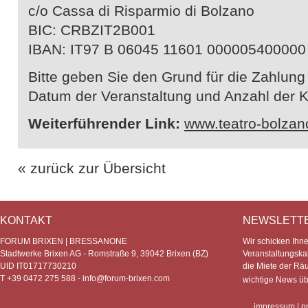
c/o Cassa di Risparmio di Bolzano
BIC: CRBZIT2B001
IBAN: IT97 B 06045 11601 000005400000
Bitte geben Sie den Grund für die Zahlung
Datum der Veranstaltung und Anzahl der K
Weiterführender Link:
www.teatro-bolzano
« zurück zur Übersicht
KONTAKT
NEWSLETT
FORUM BRIXEN | BRESSANONE
Wir schicken Ihn
Stadtwerke Brixen AG - Romstraße 9, 39042 Brixen (BZ)
Veranstaltungska
UID IT01717730210
die Miete der Rä
T +39 0472 275 588 -
info@forum-brixen.com
wichtige News ü
impressum
|
p