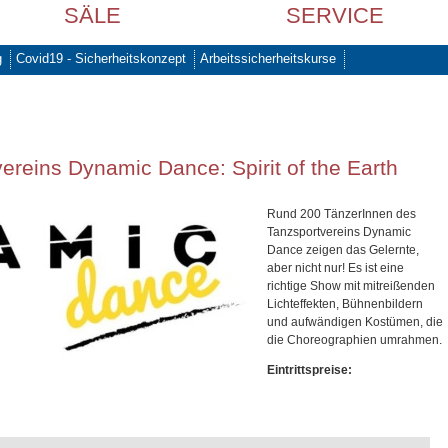
SÄLE
SERVICE
g
Covid19 - Sicherheitskonzept
Arbeitssicherheitskurse
reins Dynamic Dance: Spirit of the Earth
Rund 200 TänzerInnen des
Tanzsportvereins Dynamic
Dance zeigen das Gelernte,
aber nicht nur! Es ist eine
richtige Show mit mitreißenden
Lichteffekten, Bühnenbildern
und aufwändigen Kostümen, die
die Choreographien umrahmen.
Eintrittspreise: