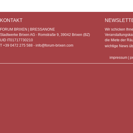
KONTAKT
NEWSLETT
FORUM BRIXEN | BRESSANONE
Wir schicken Ihn
Stadtwerke Brixen AG - Romstraße 9, 39042 Brixen (BZ)
Veranstaltungska
UID IT01717730210
die Miete der Rä
T +39 0472 275 588 -
info@forum-brixen.com
wichtige News ü
impressum
|
p