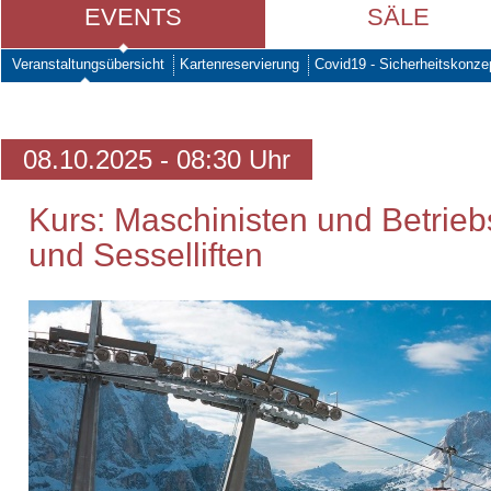
EVENTS
SÄLE
Veranstaltungsübersicht
Kartenreservierung
Covid19 - Sicherheitskonze
08.10.2025 - 08:30 Uhr
Kurs: Maschinisten und Betrieb
und Sesselliften