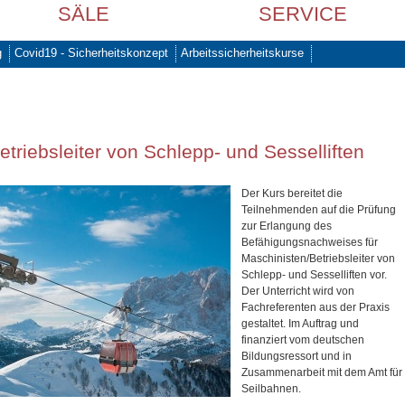
SÄLE
SERVICE
g
Covid19 - Sicherheitskonzept
Arbeitssicherheitskurse
triebsleiter von Schlepp- und Sesselliften
Der Kurs bereitet die
Teilnehmenden auf die Prüfung
zur Erlangung des
Befähigungsnachweises für
Maschinisten/Betriebsleiter von
Schlepp- und Sesselliften vor.
Der Unterricht wird von
Fachreferenten aus der Praxis
gestaltet. Im Auftrag und
finanziert vom deutschen
Bildungsressort und in
Zusammenarbeit mit dem Amt für
Seilbahnen.