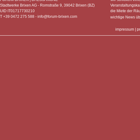
Stadtwerke Brixen AG - Romstraße 9, 39042 Brixen (BZ)
Veranstaltungska
UID IT01717730210
die Miete der Rä
T +39 0472 275 588 -
info@forum-brixen.com
wichtige News ü
impressum
|
p