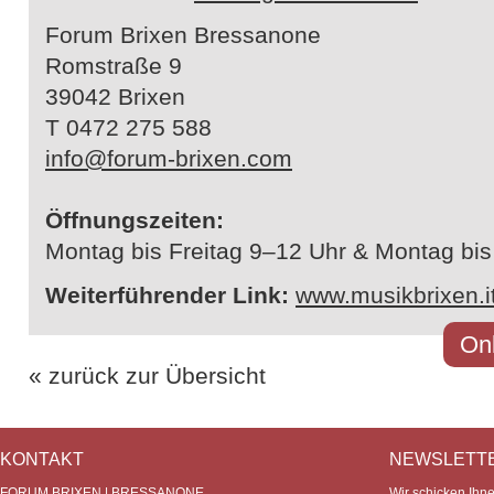
Forum Brixen Bressanone
Romstraße 9
39042 Brixen
T 0472 275 588
info@forum-brixen.com
Öffnungszeiten:
Montag bis Freitag 9–12 Uhr & Montag bi
Weiterführender Link:
www.musikbrixen.i
Onl
« zurück zur Übersicht
KONTAKT
NEWSLETT
FORUM BRIXEN | BRESSANONE
Wir schicken Ihn