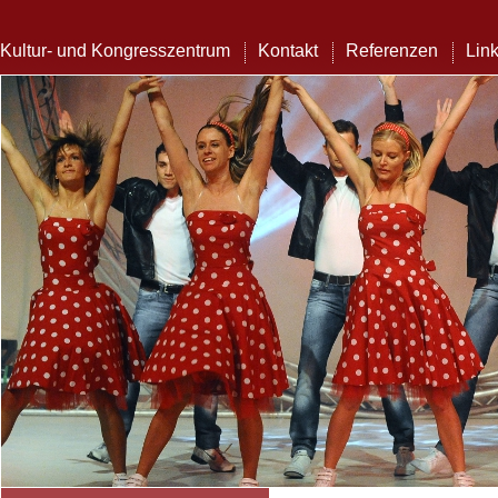
Kultur- und Kongresszentrum
Kontakt
Referenzen
Lin