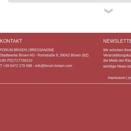
KONTAKT
NEWSLETT
FORUM BRIXEN | BRESSANONE
Wir schicken Ihn
Stadtwerke Brixen AG - Romstraße 9, 39042 Brixen (BZ)
Veranstaltungska
UID IT01717730210
die Miete der Rä
T +39 0472 275 588 -
info@forum-brixen.com
wichtige News ü
impressum
|
p