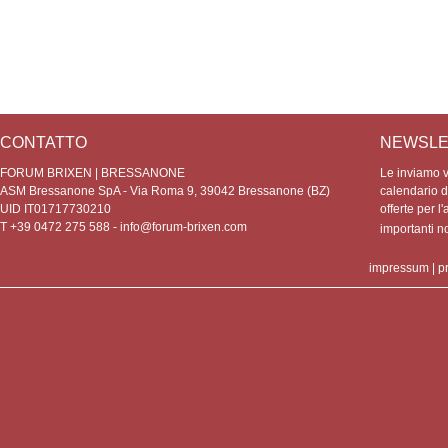
CONTATTO
NEWSLE
FORUM BRIXEN | BRESSANONE
Le inviamo vo
ASM Bressanone SpA - Via Roma 9, 39042 Bressanone (BZ)
calendario de
UID IT01717730210
offerte per l'
T +39 0472 275 588 -
info@forum-brixen.com
importanti 
impressum
|
p