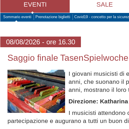
EVENTI
SALE
Sommario eventi
Prenotazione biglietti
Covid19 - concetto per la sicure
08/08/2026 - ore 16.30
Saggio finale TasenSpielwoche
I giovani musicisti di 
anni, che suonano il p
anni, mostrano il loro 
Direzione: Katharina
I musicisti attendono
partecipazione e augurano a tutti un buon d