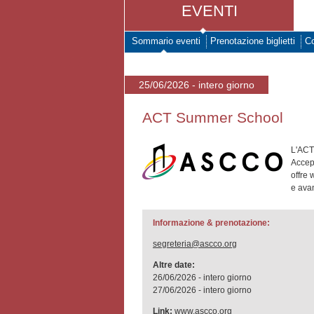
EVENTI
Sommario eventi
Prenotazione biglietti
Co
25/06/2026 - intero giorno
ACT Summer School
L'ACT
Accep
offre 
e ava
Informazione & prenotazione:
segreteria@ascco.org
Altre date:
26/06/2026 - intero giorno
27/06/2026 - intero giorno
Link:
www.ascco.org