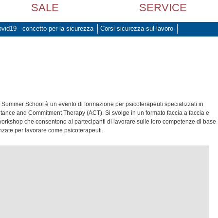
SALE
SERVICE
vid19 - concetto per la sicurezza
Corsi-sicurezza-sul-lavoro
 Summer School è un evento di formazione per psicoterapeuti specializzati in
tance and Commitment Therapy (ACT). Si svolge in un formato faccia a faccia e
workshop che consentono ai partecipanti di lavorare sulle loro competenze di base
nzate per lavorare come psicoterapeuti.