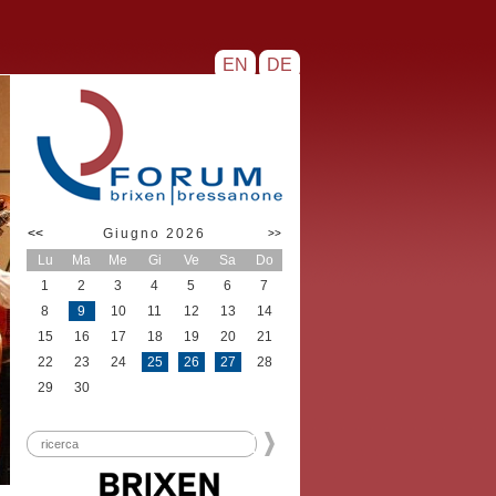
EN
DE
<<
Giugno 2026
>>
Lu
Ma
Me
Gi
Ve
Sa
Do
1
2
3
4
5
6
7
8
9
10
11
12
13
14
15
16
17
18
19
20
21
22
23
24
25
26
27
28
29
30