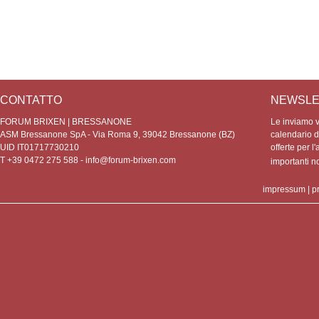
CONTATTO
NEWSLE
FORUM BRIXEN | BRESSANONE
Le inviamo vo
ASM Bressanone SpA - Via Roma 9, 39042 Bressanone (BZ)
calendario de
UID IT01717730210
offerte per l'
T +39 0472 275 588 -
info@forum-brixen.com
importanti 
impressum
|
p