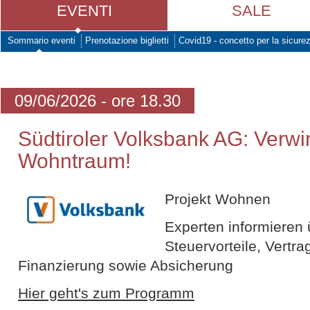
EVENTI
SALE
Sommario eventi
Prenotazione biglietti
Covid19 - concetto per la sicure
09/06/2026 - ore 18.30
Südtiroler Volksbank AG: Verwir
Wohntraum!
Projekt Wohnen
Experten informieren
Steuervorteile, Vertra
Finanzierung sowie Absicherung
Hier geht's zum Programm