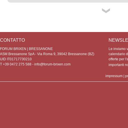
CONTATTO
NEWSLE
FORUM BRIXEN | BRESSANONE
Le inviamo vo
ASM Bressanone SpA - Via Roma 9, 39042 Bressanone (BZ)
calendario de
UID IT01717730210
offerte per l'
T +39 0472 275 588 -
info@forum-brixen.com
importanti 
impressum
|
p