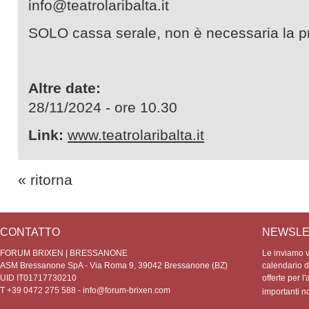
info@teatrolaribalta.it
SOLO cassa serale, non è necessaria la p
Altre date:
28/11/2024 - ore 10.30
Link:
www.teatrolaribalta.it
« ritorna
CONTATTO
NEWSLE
FORUM BRIXEN | BRESSANONE
Le inviamo vo
ASM Bressanone SpA - Via Roma 9, 39042 Bressanone (BZ)
calendario de
UID IT01717730210
offerte per l'
T +39 0472 275 588 -
info@forum-brixen.com
importanti 