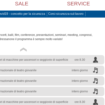
SALE
SERVICE
vid19 - concetto per la sicurezza
Corsi-sicurezza-sul-lavoro
rti, balli, film, conferenze, presentazioni, seminari, meeting, congressi,
Bressanone il programma è sempre molto variato!
ri di macchine per ascensori e seggiovie di superficie
ore 8.30
rnazionale di teatro giovanile
intero giorno
rnazionale di teatro giovanile
intero giorno
rnazionale di teatro giovanile
intero giorno
ri di macchine per ascensori e seggiovie di superficie
ore 8.30