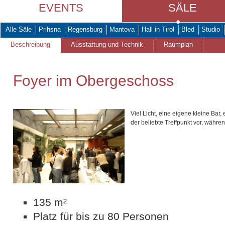
EVENTS
SÄLE
Alle Säle
Prihsna
Regensburg
Mantova
Hall in Tirol
Bled
Studio
Beschreibung
Ausstattung und Technik
Raumplan
Foyer im Obergeschoss
Viel Licht, eine eigene kleine Bar
der beliebte Treffpunkt vor, währe
135 m²
Platz für bis zu 80 Personen