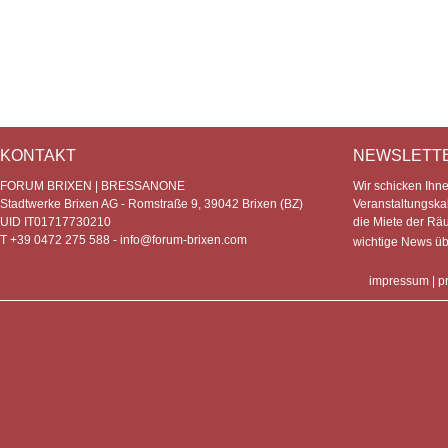
KONTAKT
NEWSLETT
FORUM BRIXEN | BRESSANONE
Wir schicken Ihn
Stadtwerke Brixen AG - Romstraße 9, 39042 Brixen (BZ)
Veranstaltungska
UID IT01717730210
die Miete der Rä
T +39 0472 275 588 -
info@forum-brixen.com
wichtige News ü
impressum
|
p