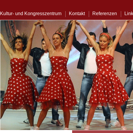
Kultur- und Kongresszentrum
Kontakt
Referenzen
Lin