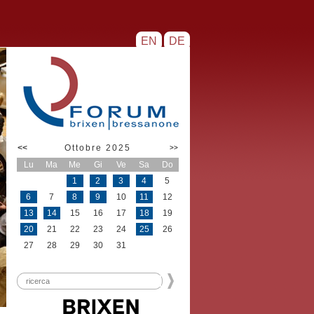
EN
DE
<<
Ottobre 2025
>>
Lu
Ma
Me
Gi
Ve
Sa
Do
1
2
3
4
5
6
7
8
9
10
11
12
13
14
15
16
17
18
19
20
21
22
23
24
25
26
27
28
29
30
31