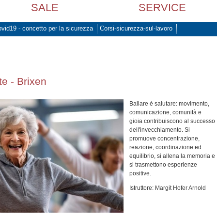
SALE
SERVICE
vid19 - concetto per la sicurezza
Corsi-sicurezza-sul-lavoro
e - Brixen
Ballare è salutare: movimento,
comunicazione, comunità e
gioia contribuiscono al successo
dell'invecchiamento. Si
promuove concentrazione,
reazione, coordinazione ed
equilibrio, si allena la memoria e
si trasmettono esperienze
positive.
Istruttore: Margit Hofer Arnold