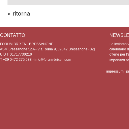
« ritorna
CONTATTO
NEWSLE
FORUM BRIXEN | BRESSANONE
Le inviamo vo
ASM Bressanone SpA - Via Roma 9, 39042 Bressanone (BZ)
calendario de
UID IT01717730210
offerte per l'
T +39 0472 275 588 -
info@forum-brixen.com
importanti 
impressum
|
p