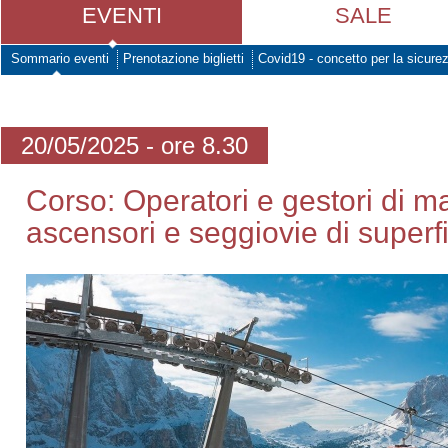
EVENTI
SALE
Sommario eventi
Prenotazione biglietti
Covid19 - concetto per la sicure
20/05/2025 - ore 8.30
Corso: Operatori e gestori di m
ascensori e seggiovie di superf